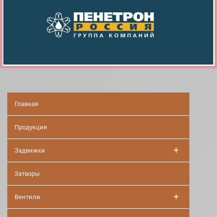
Главная
Продукция
+
Задвижки
Затворы
+
Вентили