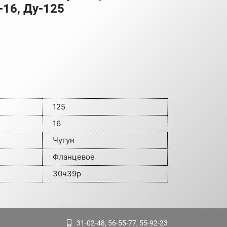
-16, Ду-125
125
16
Чугун
Фланцевое
30ч39р
31-02-48, 56-55-77, 55-92-23