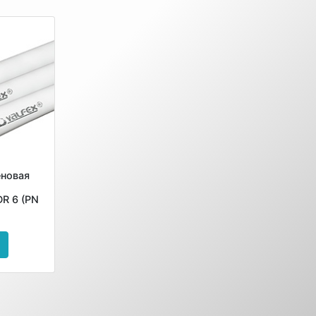
еновая
R 6 (PN