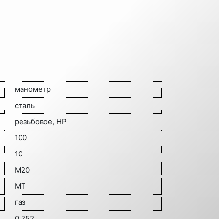
манометр
сталь
резьбовое, НР
100
10
М20
МТ
газ
0.252